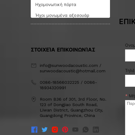
Ηχομονωτική πόρτα
Ήχοι μονωμένα αξεσουάρ
ΕΠΙ
Ονο
ΣΤΟΙΧΕΊΑ ΕΠΙΚΟΙΝΩΝΊΑΣ
info@sunwoodacoustic.com /
Τηλ
sunwoodacoustic@hotmail.com
0086-18566032225 / 0086-
18934320991
*
Μή
Room B36 of 301, 3rd Floor, No.
123 of Dongjiao South Road,
Liwan District, Guangzhou City,
Guangdong Province, China