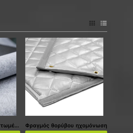
ρτωμέν
Φραγμός θορύβου ηχομόνωση