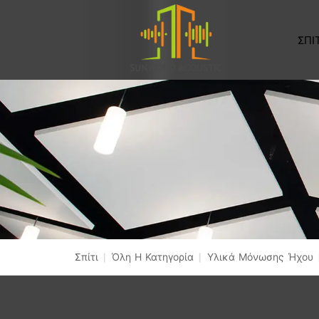
ΣΠΙ
Σπίτι
|
Όλη Η Κατηγορία
|
Υλικά Μόνωσης Ήχου