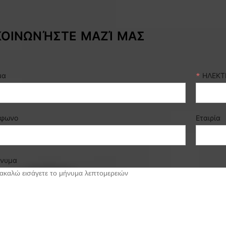
ΚΟΙΝΩΝΉΣΤΕ ΜΑΖΊ ΜΑΣ
μα
*
ΗΛΕΚΤ
έφωνο
Εταιρία
νυμα