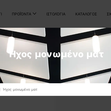
ΤΙ
ΙΣΤΟΛΌΓΙΑ
ΚΑΤΑΛΟΓΟΣ
Σ
ΠΡΟΪΌΝΤΑ
Ήχος μονωμένο ματ
|
Ήχος μονωμένο ματ