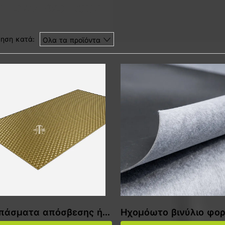
ς μονωμένο ματ
(6)
ηση κατά:
Ολα τα προϊόντα
πάσματα απόσβεσης ήχ
Ηχομόωτο βινύλιο φο
tt
ο μάζα