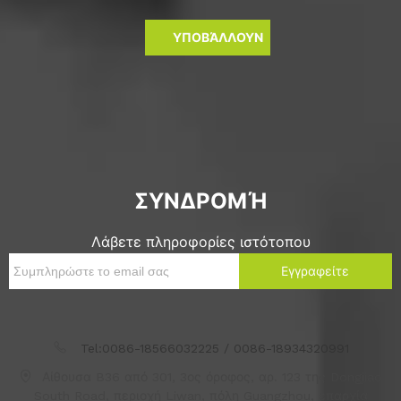
ΥΠΟΒΆΛΛΟΥΝ
ΣΥΝΔΡΟΜΉ
Λάβετε πληροφορίες ιστότοπου
Εγγραφείτε
Tel:0086-18566032225 / 0086-18934320991
Αίθουσα B36 από 301, 3ος όροφος, αρ. 123 της Dongjiao
South Road, περιοχή Liwan, πόλη Guangzhou, επαρχία