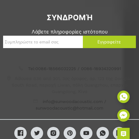
ΣΥΝΔΡΟΜΉ
Λάβετε πληροφορίες ιστότοπου
Εγγραφείτε
Tel:0086-18566032225 / 0086-18934320991
Αίθουσα B36 από 301, 3ος όροφος, αρ. 123 της Dongjiao
South Road, περιοχή Liwan, πόλη Guangzhou, επαρχία
Guangdong, Κίνα
info@sunwoodacoustic.com /
sunwoodacoustic@hotmail.com