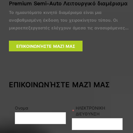
Premium Semi-Auto Λειτουργικό διαμέρισμα
Το ημιαυτόματο κινητό διαμέρισμα είναι μια
αναβαθμισμένη έκδοση του χειροκίνητου τύπου. Οι
μικροεπεξεργαστές ελέγχουν άμεσα τις ανασυρόμενες
σφραγίδες, επιτρέποντας ταχύτερη λειτουργία του
διαμερίσματος. Και χωρίς το εσωτερικό του μηχανισμού
ΕΠΙΚΟΙΝΩΝΉΣΤΕ ΜΑΖΊ ΜΑΣ
μπορεί να μειώσει σημαντικά το βάρος του διαμερίσματος,
καθιστώντας ευκολότερη τη διατήρηση.
ΕΠΙΚΟΙΝΩΝΉΣΤΕ ΜΑΖΊ ΜΑΣ
Ονομα
ΗΛΕΚΤΡΟΝΙΚΗ
*
ΔΙΕΥΘΥΝΣΗ