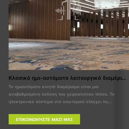
Κλασικό ημι-αυτόματο λειτουργικό διαμέρισμ
α
Το ημιαυτόματο κινητό διαμέρισμα είναι μια
αναβαθμισμένη έκδοση του χειροκίνητου τύπου. Το
ηλεκτρονικό σύστημα στο εσωτερικό ελέγχει τις
ανασυρόμενες σφραγίδες, επιτρέποντας ταχύτερη
λειτουργία του διαμερίσματος.
ΕΠΙΚΟΙΝΩΝΉΣΤΕ ΜΑΖΊ ΜΑΣ