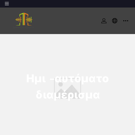
Ημι -αυτόματο
διαμέρισμα