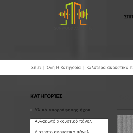
ΣΠΙ
Σπίτι
|
Όλη Η Κατηγορία
|
Καλύτερα ακουστικά π
ΚΑΤΗΓΟΡΊΕΣ
Καλ
Υλικά απορρόφησης ήχου
Αυλακωτό ακουστικό πάνελ
Διάτρητο ακουστικό πάνελ