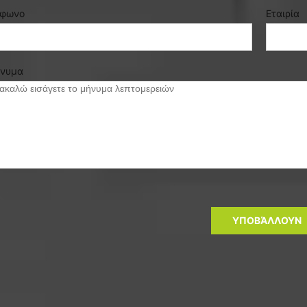
έφωνο
Εταιρία
νυμα
ΥΠΟΒΆΛΛΟΥΝ